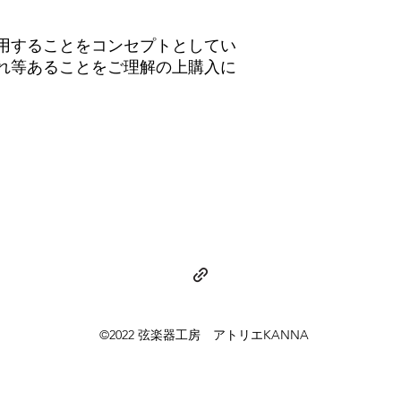
用することをコンセプトとしてい
れ等あることをご理解の上購入に
©2022 弦楽器工房 AtelierKANNA
090-4356-8821
atelierkanna29930@gmail.com
©2022 弦楽器工房 アトリエKANNA