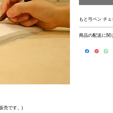
もと弓ペン チ
チェロ弓を再生した
商品の配送に関
長さはLサイズと同
送料無料
販売です。)